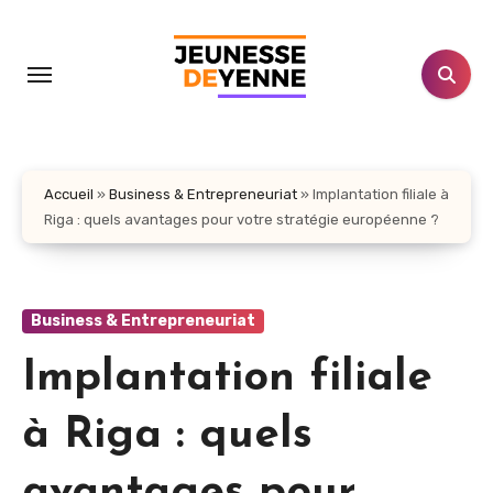
Aller
au
contenu
principal
Accueil
»
Business & Entrepreneuriat
»
Implantation filiale à
Riga : quels avantages pour votre stratégie européenne ?
Business & Entrepreneuriat
Implantation filiale
à Riga : quels
avantages pour